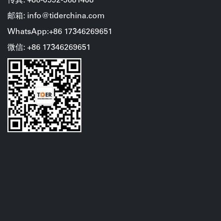
传真: +86-0592-5681408
邮箱: info@tiderchina.com
WhatsApp:+86 17346269651
微信: +86
17346269651