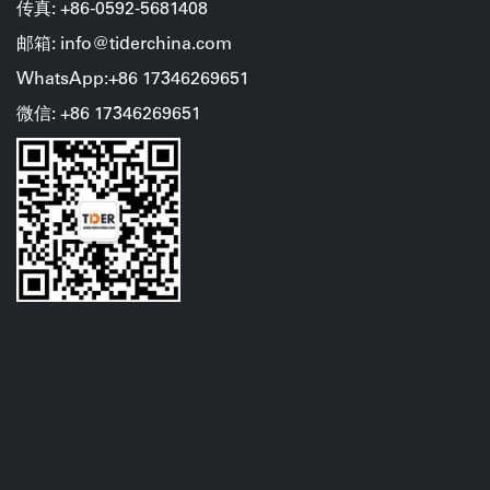
传真: +86-0592-5681408
邮箱: info@tiderchina.com
WhatsApp:+86 17346269651
微信: +86
17346269651