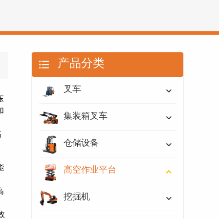
产品分类
叉车
压
和
集装箱叉车
高
仓储设备
能
高空作业平台
高
挖掘机
效