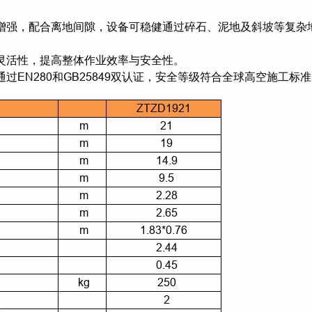
力增强，配合离地间隙，设备可稳健通过碎石、泥地及斜坡等复杂
的灵活性，提高整体作业效率与安全性。
过EN280和GB25849双认证，安全等级符合全球高空施工标
ZTZD1921
m
21
m
19
m
14.9
m
9.5
m
2.28
m
2.65
m
1.83*0.76
2.44
0.45
kg
250
2