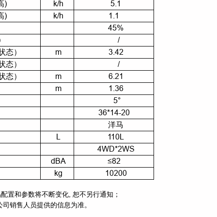
)
k/h
5.1
)
k/h
1.1
45%
)
/
状态）
m
3.42
状态）
/
状态）
m
6.21
m
1.36
5°
36*14-20
洋马
L
110L
4WD*2WS
dBA
≤82
kg
10200
品配置和参数将不断变化, 恕不另行通知；
本公司销售人员提供的信息为准。