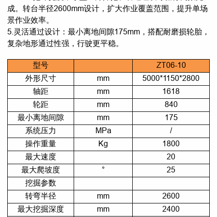
成。转台半径2600mm设计，扩大作业覆盖范围，提升单场
景作业效率。
5.灵活通过设计：最小离地间隙175mm，搭配耐磨损轮胎，
复杂地形通过性强，行驶更平稳。
型号
ZT06-10
外形尺寸
mm
5000*1150*2800
轴距
mm
1618
轮距
mm
840
最小离地间隙
mm
175
系统压力
MPa
/
操作重量
Kg
1800
最大速度
20
最大爬坡度
°
25
挖掘参数
转弯半径
mm
2600
最大挖掘深度
mm
2400