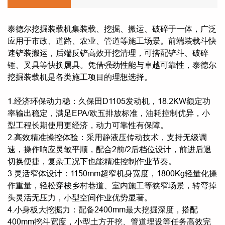
泰德尔挖掘装载机集装载、挖掘、搬运、破碎于一体，广泛
应用于市政、道路、农业、管道等施工场景。前端装载斗快
速铲装搬运，后端反铲高效开挖清理，可搭配铲斗、破碎
锤、叉具等快换属具。凭借强劲性能与卓越可靠性，泰德尔
挖掘装载机是各类施工项目的理想选择。
1.经济环保动力稳：久保田D1105发动机，18.2KW额定功
率输出稳定，满足EPA/欧五排放标准，油耗控制优异，小
型工程长期使用更经济，动力可靠性有保障。
2.高效精准操控体验：采用静液压传动技术，支持无级调
速，操作响应灵敏平顺，配合2前/2后档位设计，前进后退
切换便捷，复杂工况下也能精准控制作业节奏。
3.灵活窄体设计：1150mm超窄机身宽度，1800Kg轻量化操
作重量，轻松穿梭乡村巷道、室内施工等狭窄场景，转弯掉
头灵活无压力，小型空间作业优势显著。
4.小身板大挖掘力：配备2400mm最大挖掘深度，搭配
400mm挖斗宽度，小型土方开挖、管道埋设等任务高效完