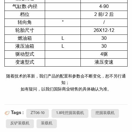
气缸数-内径
4-90
档位
2 前/ 2 后
转向角
°
/
轮胎尺寸
26X12-12
燃油箱
L
30
液压油箱
L
30
驱动型式
4驱
变速型式
液压变速
随着技术的革新，我们产品的配置和参数会不断变化，恕不另行通
知；
如有疑问，以我们国际商业销售的具体确认为准。
Tags :
ZT06-10
1.8吨挖掘装载机
挖掘装载机
反铲装载机
装载机