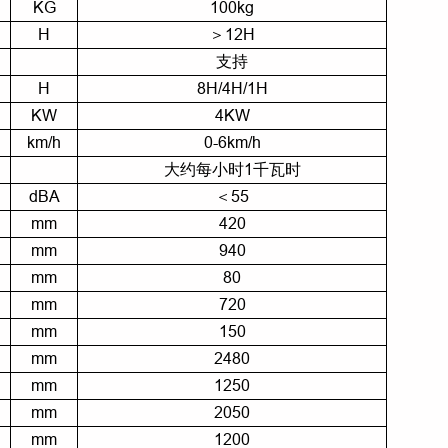
KG
100kg
H
＞12H
支持
H
8H/4H/1H
KW
4KW
km/h
0-6km/h
大约每小时1千瓦时
dBA
＜55
mm
420
mm
940
mm
80
mm
720
mm
150
mm
2480
mm
1250
mm
2050
mm
1200