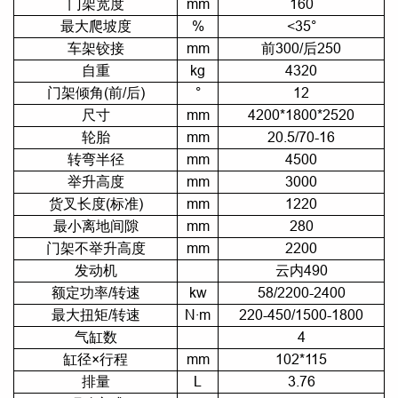
门架宽度
mm
160
最大爬坡度
%
<35°
车架铰接
mm
前300/后250
自重
kg
4320
门架倾角(前/后)
°
12
尺寸
mm
4200*1800*2520
轮胎
mm
20.5/70-16
转弯半径
mm
4500
举升高度
mm
3000
货叉长度(标准)
mm
1220
最小离地间隙
mm
280
门架不举升高度
mm
2200
发动机
云内490
额定功率/转速
kw
58/2200-2400
最大扭矩/转速
N·m
220-450/1500-1800
气缸数
4
缸径×行程
mm
102*115
排量
L
3.76