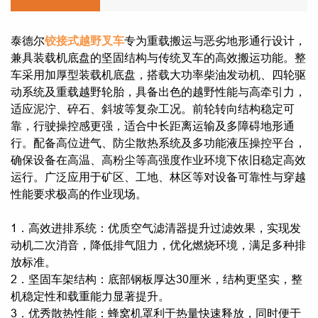
泰德尔
铰接式越野叉车
专为重载搬运与恶劣地形通行设计，
兼具装载机底盘的坚固结构与传统叉车的高效搬运功能。整
车采用加厚型装载机底盘，搭载大功率柴油发动机、四轮驱
动系统及重载越野轮胎，具备出色的越野性能与高牵引力，
适应泥泞、碎石、斜坡等复杂工况。前轮转向结构稳定可
靠，行驶操控感更强，适合中长距离运输及多障碍地形通
行。配备高位进气、防尘散热系统及多功能液压操控平台，
确保设备在高温、高粉尘等高强度作业环境下依旧稳定高效
运行。广泛应用于矿区、工地、林区等对设备可靠性与穿越
性能要求极高的作业现场。
1．高效进排系统：优质空气滤清器提升过滤效果，实现发
动机二次消音，降低排气阻力，优化燃烧环境，满足多种排
放标准。
2．坚固车架结构：底部钢板厚达30厘米，结构更坚实，整
机稳定性和载重能力显著提升。
3．优秀散热性能：蜂窝机罩利于热量快速释放，同时便于