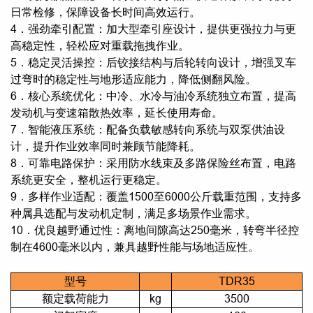
日常检修，保障设备长时间高效运行。
4．强劲牵引配置：加大型牵引座设计，提供更强拉力与更
高稳定性，轻松应对重载拖拽作业。
5．稳定灵活操控：后铰接结构与后轮转向设计，增强叉车
过弯时的稳定性与地形适应能力，降低侧翻风险。
6．核心系统优化：中冷、水冷与油冷系统独立布置，提高
发动机与变速箱散热效率，延长使用寿命。
7．智能液压系统：配备负载敏感转向系统与双泵供油设
计，提升作业效率同时兼顾节能降耗。
8．可靠电路保护：采用防水线束及多路保险丝布置，电路
系统更安全，整机运行更稳定。
9．多样作业适配：覆盖1500至6000公斤载重范围，支持多
种属具选配与发动机定制，满足多场景作业需求。
10．优良越野通过性：离地间隙高达250毫米，转弯半径控
制在4600毫米以内，兼具越野性能与场地适应性。
型号
TDR35
额定载荷能力
kg
3500