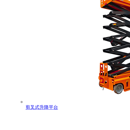
剪叉式升降平台