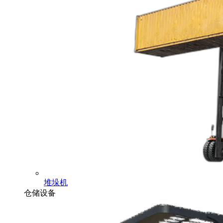
堆垛机
仓储设备