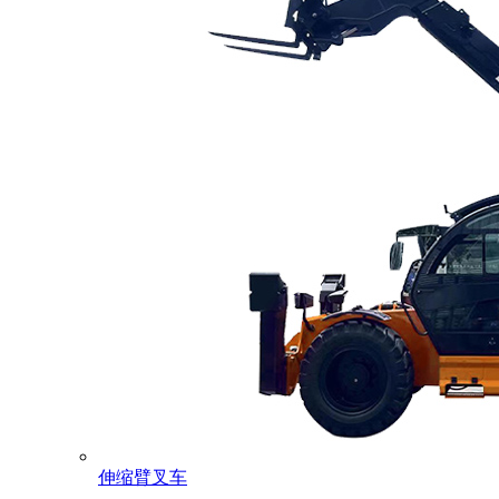
伸缩臂叉车