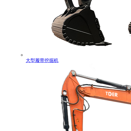
大型履带挖掘机