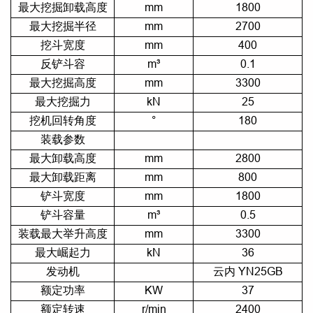
最大挖掘卸载高度
mm
1800
最大挖掘半径
mm
2700
挖斗宽度
mm
400
反铲斗容
m³
0.1
最大挖掘高度
mm
3300
最大挖掘力
kN
25
挖机回转角度
°
180
装载参数
最大卸载高度
mm
2800
最大卸载距离
mm
800
铲斗宽度
mm
1800
铲斗容量
m³
0.5
装载最大举升高度
mm
3300
最大崛起力
kN
36
发动机
云内 YN25GB
额定功率
KW
37
额定转速
r/min
2400