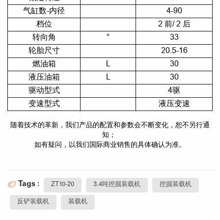
气缸数-内径
4-90
档位
2 前/ 2 后
转向角
°
33
轮胎尺寸
20.5-16
燃油箱
L
30
液压油箱
L
30
驱动型式
4驱
变速型式
液压变速
随着技术的革新，我们产品的配置和参数会不断变化，恕不另行通
知；
如有疑问，以我们国际商业销售的具体确认为准。
Tags :
ZT10-20
3.4吨挖掘装载机
挖掘装载机
反铲装载机
装载机