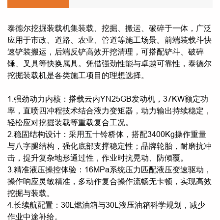
泰德尔挖掘装载机集装载、挖掘、搬运、破碎于一体，广泛
应用于市政、道路、农业、管道等施工场景。前端装载斗快
速铲装搬运，后端反铲高效开挖清理，可搭配铲斗、破碎
锤、叉具等快换属具。凭借强劲性能与卓越可靠性，泰德尔
挖掘装载机是各类施工项目的理想选择。
1.强劲动力内核：搭载云内YN25GB发动机，37KW额定功
率，直喷四冲程技术结合液力变矩器，动力输出持续稳定，
轻松应对挖掘装载等重载复合工况。
2.稳固结构设计：采用五十铃桥体，搭配3400Kg操作重量
与八字腿结构，强化底部支撑稳定性；品牌轮胎，耐磨抗冲
击，提升复杂地形通过性，作业时抗晃动、防倾覆。
3.精准液压操控体验：16MPa系统压力匹配液压变速驱动，
操作响应灵敏精准，多动作复合操作流畅无卡顿，实现高效
挖掘与装载。
4.长续航配置：30L燃油箱与30L液压油箱科学规划，减少
作业中途补给。