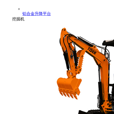
铝合金升降平台
挖掘机