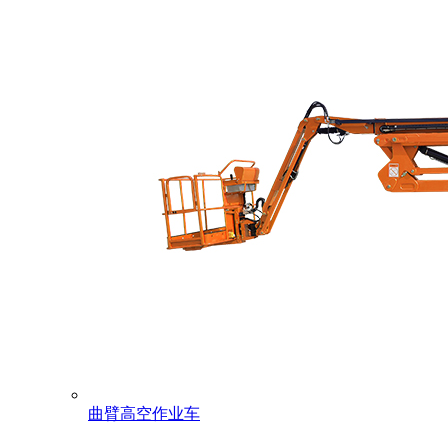
曲臂高空作业车