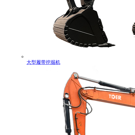
大型履带挖掘机