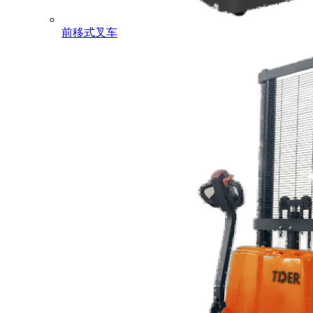
前移式叉车