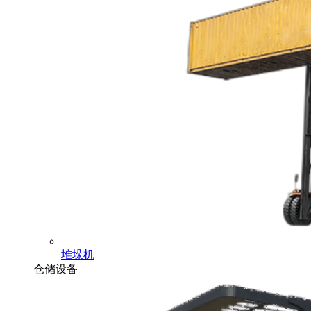
堆垛机
仓储设备