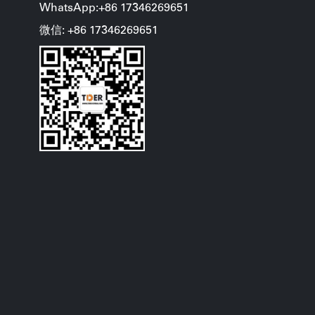
WhatsApp:+86 17346269651
微信: +86
17346269651