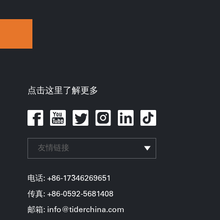
点击这里了解更多
友情链接
电话: +86-17346269651
传真: +86-0592-5681408
邮箱: info@tiderchina.com