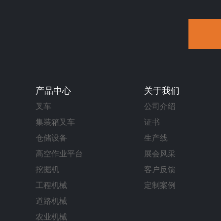
产品中心
关于我们
叉车
公司介绍
集装箱叉车
证书
仓储设备
生产线
高空作业平台
展会风采
挖掘机
客户反馈
工程机械
定制案例
道路机械
农业机械