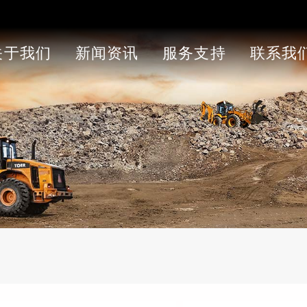
关于我们
新闻资讯
服务支持
联系我