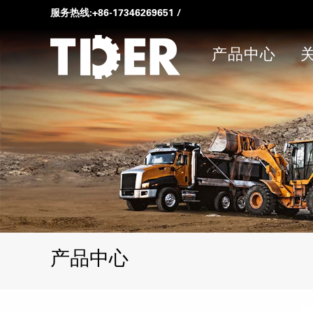
服务热线:
+86-17346269651
/
产品中心
产品中心