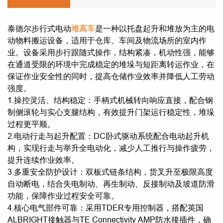
泰德尔步行式电动
是一种以托盘起升和堆放为主的电
堆高车
动物料搬运设备，适用于仓库、车间及物流场所的室内作
业。设备采用步行跟随式操作，结构紧凑，机动性强，能够
在通道受限的环境中完成稳定的堆垛与短距离转运作业，在
保证作业安全性的同时，提高仓储作业效率并降低人工劳动
强度。
1.操控灵活、结构稳定：手柄式机械转向响应直接，配合钢
制侧滚轮与实心支腿结构，有效提升门架运行稳定性，堆垛
过程更平顺。
2.电动行走与起升配置：DC卧式驱动系统配合电动起升机
构，实现行走与举升全电动化，减少人工推行与操作疲劳，
提升连续作业效率。
3.多重安全防护设计：双板式链条结构，货叉升至极限高度
自动断电，结合失电制动、再生制动、反接制动及坡道防滑
功能，保障作业过程安全可靠。
4.核心电气部件可靠：采用TDER专用控制器，搭配英国
ALBRIGHT接触器与TE Connectivity AMP防水接插件，确