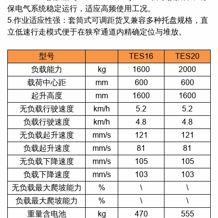
保电气系统稳定运行，适应高频使用工况。
5.作业适应性强：套筒式可调距货叉兼容多种托盘规格，直
立低速行走模式便于在狭窄通道内精确定位与堆放。
型号
TES16
TES20
负载能力
kg
1600
2000
载荷中心距
mm
600
600
起升高度
mm
1600
1600
无负载行驶速度
km/h
5.2
5.2
负载行驶速度
km/h
4.8
4.8
无负载起升速度
mm/s
121
121
负载起升速度
mm/s
81
81
无负载下降速度
mm/s
105
105
负载下降速度
mm/s
103
103
无负载最大爬坡能力
%
\
\
负载最大爬坡能力
%
\
\
重量含电池
kg
470
555