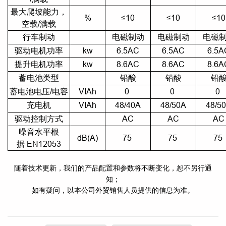
最大爬坡能力，
%
≤10
≤10
≤10
空载/满载
行车制动
电磁制动
电磁制动
电磁
驱动电机功率
kw
6.5AC
6.5AC
6.5A
提升电机功率
kw
8.6AC
8.6AC
8.6A
蓄电池类型
铅酸
铅酸
铅
蓄电池电压/电容
VIAh
0
0
0
充电机
VIAh
48/40A
48/50A
48/5
驱动控制方式
AC
AC
AC
噪音水平根
dB(A)
75
75
75
据 EN12053
随着技术更新，我们的产品配置和参数将不断变化，恕不另行通
知；
如有疑问，以本公司外贸销售人员提供的信息为准。