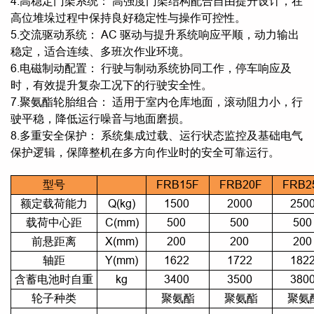
4.高稳定门架系统： 高强度门架结构配合自由提升设计，在
高位堆垛过程中保持良好稳定性与操作可控性。
5.交流驱动系统： AC 驱动与提升系统响应平顺，动力输出
稳定，适合连续、多班次作业环境。
6.电磁制动配置： 行驶与制动系统协同工作，停车响应及
时，有效提升复杂工况下的行驶安全性。
7.聚氨酯轮胎组合： 适用于室内仓库地面，滚动阻力小，行
驶平稳，降低运行噪音与地面磨损。
8.多重安全保护： 系统集成过载、运行状态监控及基础电气
保护逻辑，保障整机在多方向作业时的安全可靠运行。
型号
FRB15F
FRB20F
FRB2
额定载荷能力
Q(kg)
1500
2000
250
载荷中心距
C(mm)
500
500
50
前悬距离
X(mm)
200
200
20
轴距
Y(mm)
1622
1722
182
含蓄电池时自重
kg
3400
3500
380
轮子种类
聚氨酯
聚氨酯
聚氨