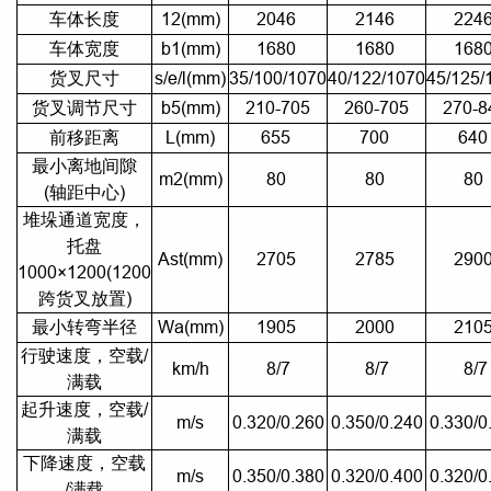
车体长度
12(mm)
2046
2146
224
车体宽度
b1(mm)
1680
1680
168
货叉尺寸
s/e/l(mm)
35/100/1070
40/122/1070
45/125/
货叉调节尺寸
b5(mm)
210-705
260-705
270-8
前移距离
L(mm)
655
700
64
最小离地间隙
m2(mm)
80
80
80
(轴距中心)
堆垛通道宽度，
托盘
Ast(mm)
2705
2785
290
1000×1200(1200
跨货叉放置)
最小转弯半径
Wa(mm)
1905
2000
210
行驶速度，空载/
km/h
8/7
8/7
8/7
满载
起升速度，空载/
m/s
0.320/0.260
0.350/0.240
0.330/0
满载
下降速度，空载
m/s
0.350/0.380
0.320/0.400
0.320/0
/满载