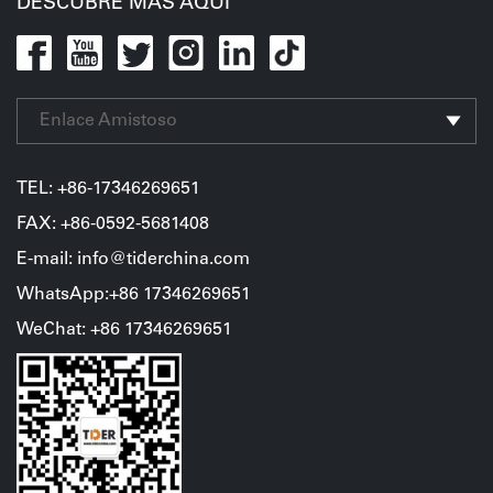
DESCUBRE MÁS AQUÍ
Enlace Amistoso
TEL:
+86-17346269651
FAX: +86-0592-5681408
E-mail: info@tiderchina.com
WhatsApp:+86 17346269651
WeChat
:
+86
17346269651