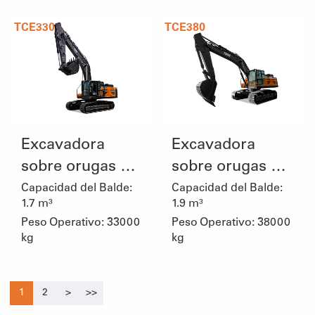
TCE330
TCE380
Excavadora
Excavadora
sobre orugas de
sobre orugas de
33 toneladas
38 toneladas
Capacidad del Balde:
Capacidad del Balde:
1.7 m³
1.9 m³
Peso Operativo: 33000
Peso Operativo: 38000
kg
kg
1
2
>
>>