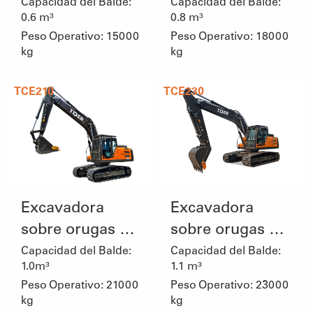
15 toneladas
18 toneladas
Capacidad del Balde:
Capacidad del Balde:
0.6 m³
0.8 m³
Peso Operativo: 15000
Peso Operativo: 18000
kg
kg
TCE210
TCE230
Excavadora
Excavadora
sobre orugas de
sobre orugas de
21 toneladas
23 toneladas
Capacidad del Balde:
Capacidad del Balde:
1.0m³
1.1 m³
Peso Operativo: 21000
Peso Operativo: 23000
kg
kg