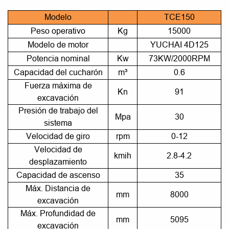
Modelo
TCE150
Peso operativo
Kg
15000
Modelo de motor
YUCHAI 4D125
Potencia nominal
Kw
73KW/2000RPM
Capacidad del cucharón
m³
0.6
Fuerza máxima de
Kn
91
excavación
Presión de trabajo del
Mpa
30
sistema
Velocidad de giro
rpm
0-12
Velocidad de
kmih
2.8-4.2
desplazamiento
Capacidad de ascenso
35
Máx. Distancia de
mm
8000
excavación
Máx. Profundidad de
mm
5095
excavación