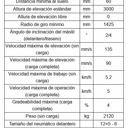
Distancia mínima al suelo
mm
60
Altura de elevación estándar
mm
3000
Altura de elevación libre
mm
0
Radio de giro mínimo
mm
1425
Ángulo de inclinación del mástil
°
2/4
(delantero/trasero)
Velocidad máxima de elevación (sin
mm/s
135
carga)
Velocidad máxima de elevación
mm/s
90
(carga completa)
Velocidad máxima de trabajo (sin
km/h
5.2
carga)
Velocidad máxima de operación
km/h
5
(carga completa)
Gradeabilidad máxima (carga
%
4
completa)
Peso (sin carga)
kg
2120
Tamaño del neumático delantero
12×5 - 6