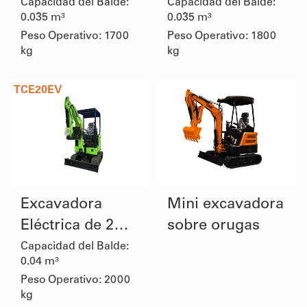
Toneladas
Toneladas
Capacidad del Balde:
Capacidad del Balde:
0.035 m³
0.035 m³
Peso Operativo: 1700
Peso Operativo: 1800
kg
kg
TCE20EV
Excavadora
Mini excavadora
Eléctrica de 2
sobre orugas
Toneladas
Capacidad del Balde:
0.04 m³
Peso Operativo: 2000
kg