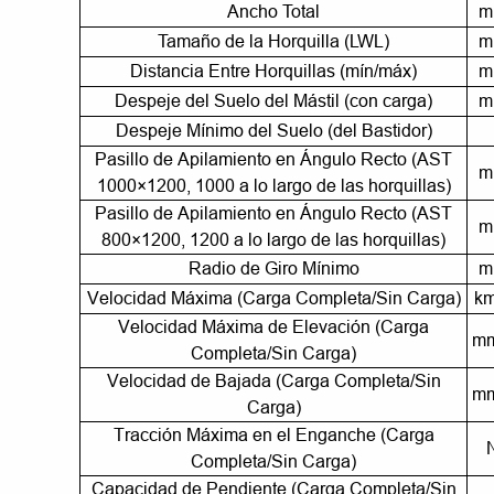
Ancho Total
m
Tamaño de la Horquilla (LWL)
m
Distancia Entre Horquillas (mín/máx)
m
Despeje del Suelo del Mástil (con carga)
m
Despeje Mínimo del Suelo (del Bastidor)
Pasillo de Apilamiento en Ángulo Recto (AST
m
1000×1200, 1000 a lo largo de las horquillas)
Pasillo de Apilamiento en Ángulo Recto (AST
m
800×1200, 1200 a lo largo de las horquillas)
Radio de Giro Mínimo
m
Velocidad Máxima (Carga Completa/Sin Carga)
km
Velocidad Máxima de Elevación (Carga
mm
Completa/Sin Carga)
Velocidad de Bajada (Carga Completa/Sin
mm
Carga)
Tracción Máxima en el Enganche (Carga
Completa/Sin Carga)
Capacidad de Pendiente (Carga Completa/Sin