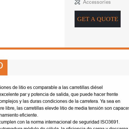
Accessories
GET A QUOTE
O
nes de litio es comparable a las carretillas diésel
excelente par y potencia de salida, que puede hacer frente
omplejos y las duras condiciones de la carretera. Ya sea en
e libre, las carretillas elevde litio de media tensión son capace
namiento eficiente.
cumplen con la norma internacional de seguridad ISO3691.
oautomadura módulo de célula, la eficiencia de carga y descarga