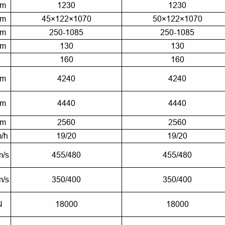
m
1230
1230
m
45×122×1070
50×122×1070
m
250-1085
250-1085
m
130
130
160
160
m
4240
4240
m
4440
4440
m
2560
2560
/h
19/20
19/20
/s
455/480
455/480
/s
350/400
350/400
N
18000
18000