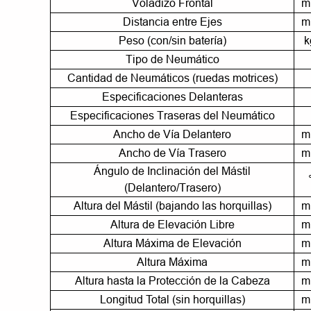
Voladizo Frontal
m
Distancia entre Ejes
m
Peso (con/sin batería)
k
Tipo de Neumático
Cantidad de Neumáticos (ruedas motrices)
Especificaciones Delanteras
Especificaciones Traseras del Neumático
Ancho de Vía Delantero
m
Ancho de Vía Trasero
m
Ángulo de Inclinación del Mástil
(Delantero/Trasero)
Altura del Mástil (bajando las horquillas)
m
Altura de Elevación Libre
m
Altura Máxima de Elevación
m
Altura Máxima
m
Altura hasta la Protección de la Cabeza
m
Longitud Total (sin horquillas)
m