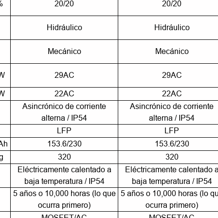
%
20/20
20/20
Hidráulico
Hidráulico
Mecánico
Mecánico
W
29AC
29AC
W
22AC
22AC
Asincrónico de corriente
Asincrónico de corriente
alterna / IP54
alterna / IP54
LFP
LFP
Ah
153.6/230
153.6/230
g
320
320
Eléctricamente calentado a
Eléctricamente calentado 
baja temperatura / IP54
baja temperatura / IP54
5 años o 10,000 horas (lo que
5 años o 10,000 horas (lo q
ocurra primero)
ocurra primero)
MOSFET/AC
MOSFET/AC