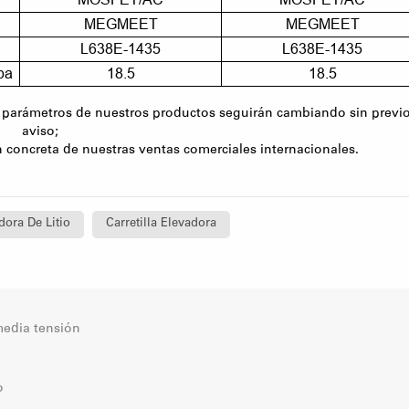
MEGMEET
MEGMEET
L638E-1435
L638E-1435
pa
18.5
18.5
os parámetros de nuestros productos seguirán cambiando sin previ
aviso;
 concreta de nuestras ventas comerciales internacionales.
dora De Litio
Carretilla Elevadora
 media tensión
o