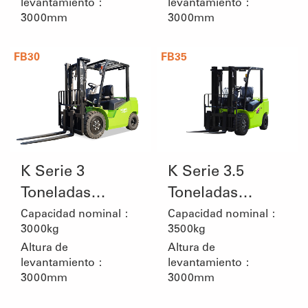
levantamiento：
levantamiento：
3000mm
3000mm
FB30
FB35
K Serie 3
K Serie 3.5
Toneladas
Toneladas
Carretilla
Carretilla
Capacidad nominal：
Capacidad nominal：
3000kg
3500kg
Elevadora de
Elevadora de
Altura de
Altura de
Litio
Litio
levantamiento：
levantamiento：
3000mm
3000mm