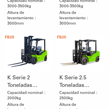
iones de litio de
eléctrica de litio
Capacidad nominal：
Capacidad nominal：
3000-3500kg
3000-3500kg
media tensión
de media
Altura de
Altura de
tensión
levantamiento：
levantamiento：
3000mm
3000mm
FB20
FB25
K Serie 2
K Serie 2.5
Toneladas
Toneladas
Carretilla
Carretilla
Capacidad nominal：
Capacidad nominal：
2000kg
2500kg
Elevadora de
Elevadora de
Altura de
Altura de
Litio
Litio