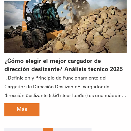
planeta.Tras el anuncio arancelario de 2025, los países
más dependientes del mercado estadounidense fueron
los más afectados, especialmente en América del Norte
y Central. Canadá destina el 77% de sus exportaciones
a EE.UU., y México, el 83.3%. Costa Rica, Haití y
Honduras también superan el 40% de dependencia.
Estas naciones enfrentan ahora una reducción de
¿Cómo elegir el mejor cargador de
pedidos, márgenes comprimidos y capacidad
dirección deslizante? Análisis técnico 2025
productiva ociosa debido a la caída de la demanda y
I. Definición y Principio de Funcionamiento del
las barreras comerciales.Efectos de Presión sobre
Cargador de Dirección DeslizanteEl cargador de
Mercados EmergentesLa repercusión también alcanza
dirección deslizante (skid steer loader) es una máquina
a países asiáticos y africanos como Camboya, Tailandia
compacta y multifuncional que gira sobre su propio eje
Más
y Trinidad y Tobago, que, aunque no fueron blanco
gracias al control diferencial de la velocidad de las
directo de los aranceles, sufren impactos debido a sus
ruedas en ambos lados, lo que le per
vínculos en la cadena de suministro con China o