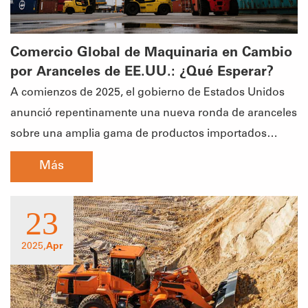
Comercio Global de Maquinaria en Cambio
por Aranceles de EE.UU.: ¿Qué Esperar?
A comienzos de 2025, el gobierno de Estados Unidos
anunció repentinamente una nueva ronda de aranceles
sobre una amplia gama de productos importados
desde China, abarcando industrias clave como la
Más
fabricación de maquinaria, equipos electrónicos,
productos químicos y acero. Como el mayor
23
importador del mundo, esta medida no solo impactó
directamente el comercio bilateral entre China y EE.UU.,
2025,
Apr
sino que también provocó una reacción en cadena a
nivel mundial. Gobiernos, empresas y mercados
reaccionaron rápidamente: se está gestando una nueva