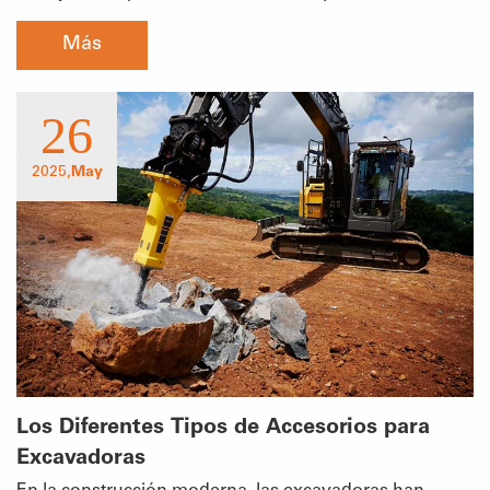
una etapa (Simplex)Diseño: Un solo conjunto de rieles
Más
fijos que ofrece una altura de elevación limitada.Ideal
para: Uso al aire libre en espacios abiertos o donde hay
26
amplia altura libre.
2025,
May
Los Diferentes Tipos de Accesorios para
Excavadoras