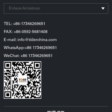
Antesala de una Reconstrucción de las Cadenas de
Enlace Amistoso
Suministro”Aumento de Costos y Tiempos de
EntregaAunque muchas monedas se han apreciado
TEL:
+86-17346269651
frente al yuan, lo que teóricamente reduce el costo
FAX: +86-0592-5681408
unitario de las importaciones chinas, el avance del
E-mail: info@tiderchina.com
proteccionismo comercial ha generado mayor cautela
WhatsApp:+86 17346269651
en las cadenas logísticas internacionales. Se observa
WeChat
:
+86
17346269651
congestión portuaria, procesos aduaneros más lentos y
aumento de tarifas adicionales. Además, la
incertidumbre política ha llevado a los importadores a
elevar sus niveles de inventario de seguridad,
encareciendo el costo total de adquisición.Tomando
como ejemplo la maquinaria, los importadores que
históricamente dependían de China están
reconsiderando sus rutas de compra y su red de