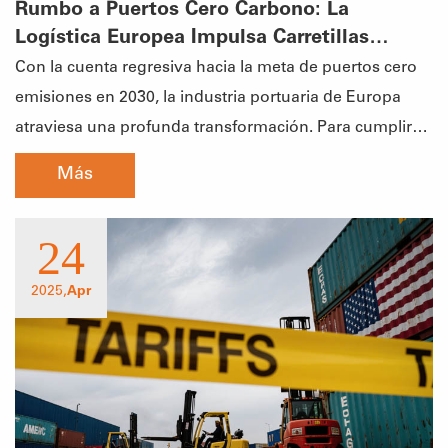
Rumbo a Puertos Cero Carbono: La
Logística Europea Impulsa Carretillas
Eléctricas
Con la cuenta regresiva hacia la meta de puertos cero
emisiones en 2030, la industria portuaria de Europa
atraviesa una profunda transformación. Para cumplir
con las cada vez más estrictas regulaciones
Más
ambientales y los objetivos de desarrollo sostenible,
principales puertos como Róterdam, Ambere
24
2025,
Apr