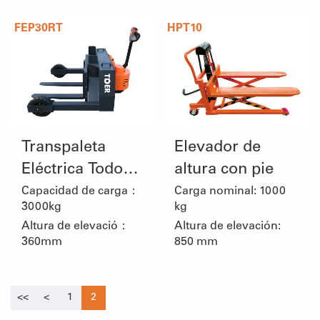
FEP30RT
HPT10
Transpaleta
Elevador de
Eléctrica Todo
altura con pie
Terreno con
Capacidad de carga：
Carga nominal: 1000
3000kg
kg
Patas Laterales
Altura de elevació：
Altura de elevación:
360mm
850 mm
<<
<
1
2