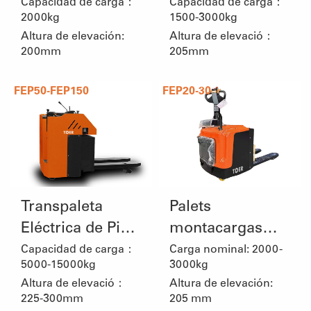
Peatonal
Capacidad de carga：
Capacidad de carga：
2000kg
1500-3000kg
Altura de elevación:
Altura de elevació：
200mm
205mm
FEP50-FEP150
FEP20-30
Transpaleta
Palets
Eléctrica de Pie
montacargas
Lateral
tipo pedale
Capacidad de carga：
Carga nominal: 2000 -
5000-15000kg
3000kg
Altura de elevació：
Altura de elevación:
225-300mm
205 mm