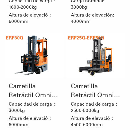
Doble Tijera
Capacidad de carga：
Carga nominal:
1600-2000kg
3000kg
Altura de elevació：
Altura de elevación:
6000mm
4000mm
ERF30Q
ERF25Q-ERF50Q
Carretilla
Carretilla
Retráctil Omni-
Retráctil Omni-
Direccional de
Direccional de
Capacidad de carga：
Capacidad de carga：
3000kg
2500-5000kg
Conducción
Conducción
Altura de elevació：
Altura de elevació：
Sentada con
Sentada
6000mm
4500-6000mm